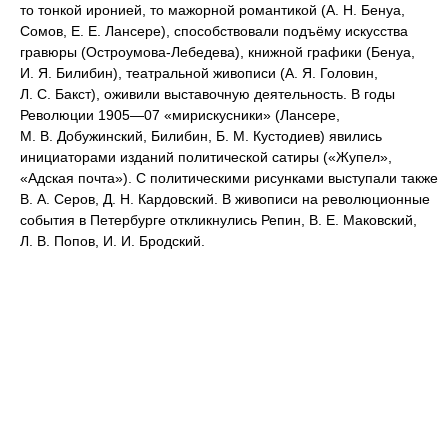
то тонкой иронией, то мажорной романтикой (А. Н. Бенуа,
Сомов, Е. Е. Лансере), способствовали подъёму искусства
гравюры (Остроумова-Лебедева), книжной графики (Бенуа,
И. Я. Билибин), театральной живописи (А. Я. Головин,
Л. С. Бакст), оживили выставочную деятельность. В годы
Революции 1905—07 «мирискусники» (Лансере,
М. В. Добужинский, Билибин, Б. М. Кустодиев) явились
инициаторами изданий политической сатиры («Жупел»,
«Адская почта»). С политическими рисунками выступали также
В. А. Серов, Д. Н. Кардовский. В живописи на революционные
события в Петербурге откликнулись Репин, В. Е. Маковский,
Л. В. Попов, И. И. Бродский.