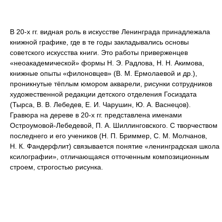
В 20-х гг. видная роль в искусстве Ленинграда принадлежала
книжной графике, где в те годы закладывались основы
советского искусства книги. Это работы приверженцев
«неоакадемической» формы Н. Э. Радлова, Н. Н. Акимова,
книжные опыты «филоновцев» (В. М. Ермолаевой и др.),
проникнутые тёплым юмором акварели, рисунки сотрудников
художественной редакции детского отделения Госиздата
(Тырса, В. В. Лебедев, Е. И. Чарушин, Ю. А. Васнецов).
Гравюра на дереве в 20-х гг. представлена именами
Остроумовой-Лебедевой, П. А. Шиллинговского. С творчеством
последнего и его учеников (Н. П. Бриммер, С. М. Молчанов,
Н. К. Фандерфлит) связывается понятие «ленинградская школа
ксилографии», отличающаяся отточенным композиционным
строем, строгостью рисунка.