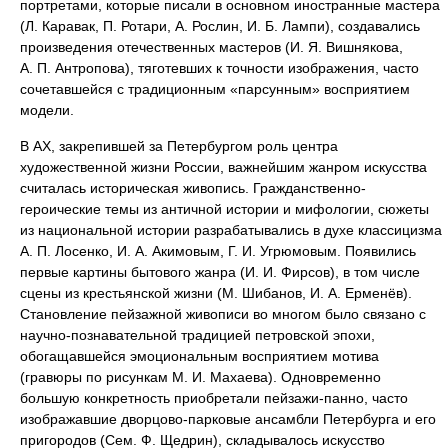
портретами, которые писали в основном иностранные мастера
(Л. Каравак, П. Ротари, А. Рослин, И. Б. Лампи), создавались
произведения отечественных мастеров (И. Я. Вишнякова,
А. П. Антропова), тяготевших к точности изображения, часто
сочетавшейся с традиционным «парсунным» восприятием
модели.
В АХ, закрепившей за Петербургом роль центра
художественной жизни России, важнейшим жанром искусства
считалась историческая живопись. Гражданственно-
героические темы из античной истории и мифологии, сюжеты
из национальной истории разрабатывались в духе классицизма
А. П. Лосенко, И. А. Акимовым, Г. И. Угрюмовым. Появились
первые картины бытового жанра (И. И. Фирсов), в том числе
сцены из крестьянской жизни (М. Шибанов, И. А. Ерменёв).
Становление пейзажной живописи во многом было связано с
научно-познавательной традицией петровской эпохи,
обогащавшейся эмоциональным восприятием мотива
(гравюры по рисункам М. И. Махаева). Одновременно
большую конкретность приобретали пейзажи-панно, часто
изображавшие дворцово-парковые ансамбли Петербурга и его
пригородов (Сем. Ф. Щедрин), складывалось искусство