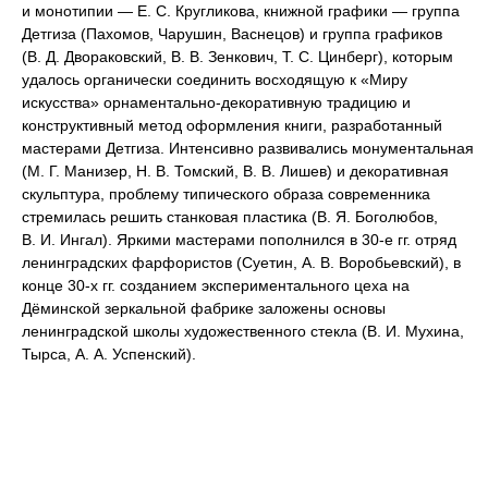
и монотипии — Е. С. Кругликова, книжной графики — группа
Детгиза (Пахомов, Чарушин, Васнецов) и группа графиков
(В. Д. Двораковский, В. В. Зенкович, Т. С. Цинберг), которым
удалось органически соединить восходящую к «Миру
искусства» орнаментально-декоративную традицию и
конструктивный метод оформления книги, разработанный
мастерами Детгиза. Интенсивно развивались монументальная
(М. Г. Манизер, Н. В. Томский, В. В. Лишев) и декоративная
скульптура, проблему типического образа современника
стремилась решить станковая пластика (В. Я. Боголюбов,
В. И. Ингал). Яркими мастерами пополнился в 30-е гг. отряд
ленинградских фарфористов (Суетин, А. В. Воробьевский), в
конце 30-х гг. созданием экспериментального цеха на
Дёминской зеркальной фабрике заложены основы
ленинградской школы художественного стекла (В. И. Мухина,
Тырса, А. А. Успенский).