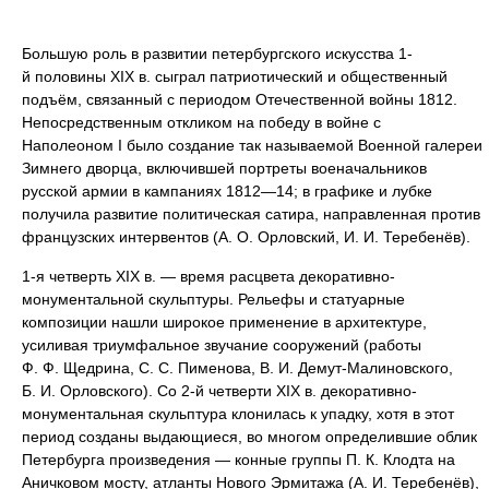
Большую роль в развитии петербургского искусства 1-
й половины XIX в. сыграл патриотический и общественный
подъём, связанный с периодом Отечественной войны 1812.
Непосредственным откликом на победу в войне с
Наполеоном I было создание так называемой Военной галереи
Зимнего дворца, включившей портреты военачальников
русской армии в кампаниях 1812—14; в графике и лубке
получила развитие политическая сатира, направленная против
французских интервентов (А. О. Орловский, И. И. Теребенёв).
1-я четверть XIX в. — время расцвета декоративно-
монументальной скульптуры. Рельефы и статуарные
композиции нашли широкое применение в архитектуре,
усиливая триумфальное звучание сооружений (работы
Ф. Ф. Щедрина, С. С. Пименова, В. И. Демут-Малиновского,
Б. И. Орловского). Со 2-й четверти XIX в. декоративно-
монументальная скульптура клонилась к упадку, хотя в этот
период созданы выдающиеся, во многом определившие облик
Петербурга произведения — конные группы П. К. Клодта на
Аничковом мосту, атланты Нового Эрмитажа (А. И. Теребенёв),