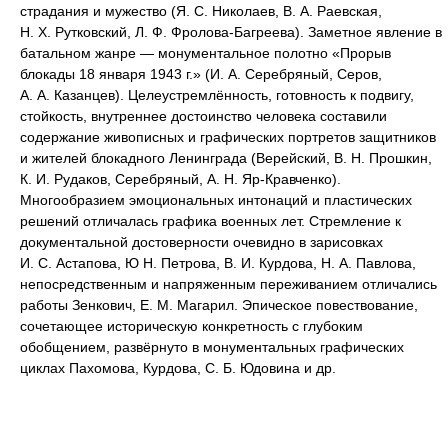
страдания и мужество (Я. С. Николаев, В. А. Раевская,
Н. Х. Рутковский, Л. Ф. Фролова-Багреева). Заметное явление в
батальном жанре — монументальное полотно «Прорыв
блокады 18 января 1943 г.» (И. А. Серебряный, Серов,
А. А. Казанцев). Целеустремлённость, готовность к подвигу,
стойкость, внутреннее достоинство человека составили
содержание живописных и графических портретов защитников
и жителей блокадного Ленинграда (Верейский, В. Н. Прошкин,
К. И. Рудаков, Серебряный, А. Н. Яр-Кравченко).
Многообразием эмоциональных интонаций и пластических
решений отличалась графика военных лет. Стремление к
документальной достоверности очевидно в зарисовках
И. С. Астапова, Ю Н. Петрова, В. И. Курдова, Н. А. Павлова,
непосредственным и напряженным переживанием отличались
работы Зенкович, Е. М. Магарил. Эпическое повествование,
сочетающее историческую конкретность с глубоким
обобщением, развёрнуто в монументальных графических
циклах Пахомова, Курдова, С. Б. Юдовина и др.