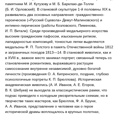
памятники М. И. Кутузову и М. Б. Барклаю-де-Толли
(Б. И. Орловский). В станковой скульптуре 1-й половины XIX в.
развивались два основных направления: гражданственно-
героическое («Русский Сцевола» Демут-Малиновского) и
интимно-лирическое (работы Козловского, Пименова,
И. П. Витали). Среди произведений медальерного искусства
высоким гражданским пафосом, изысканным ритмом,
лапидарностью композиций, тонкостью лепки выделяются
медальоны Ф. П. Толстого в память Отечественной войны 1812
и заграничных походов 1813—14. В станковой живописи, как и
в XVIII в., важное место занимал портрет, связанный теперь со
становлением романтизма, выражавшего растущее
самосознание внутренне независимой, духовно богатой
личности (произведения О. А. Кипренского, поздние, глубоко
психологичные портреты К. П. Брюллова). Историческая
академическая живопись (А. И. Иванов, А. Е. Егоров,
В. К. Шебуев) не выходила за классицистические рамки, что
подчас приводило к холодным умозрительным схемам, но в
творчестве таких мастеров, как Брюллов, Ф. А. Бруни,
А. А. Иванов, представление о человеке как о герое
исторической драмы воплощалось в крупных полотнах,