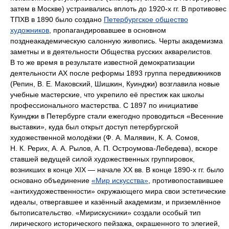
затем в Москве) устраивались вплоть до 1920-х гг. В противовес
ТПХВ в 1890 было создано
Петербургское общество
художников
, пропагандировавшее в основном
позднеакадемическую салонную живопись. Черты академизма
заметны и в деятельности Общества русских акварелистов.
В то же время в результате известной демократизации
деятельности АХ после реформы 1893 группа передвижников
(Репин, В. Е. Маковский, Шишкин, Куинджи) возглавила новые
учебные мастерские, что укрепило её престиж как школы
профессионального мастерства. С 1897 по инициативе
Куинджи в Петербурге стали ежегодно проводиться «Весенние
выставки», куда был открыт доступ петербургской
художественной молодёжи (Ф. А. Малявин, К. А. Сомов,
Н. К. Рерих, А. А. Рылов, А. П. Остроумова-Лебедева), вскоре
ставшей ведущей силой художественных группировок,
возникших в конце XIX — начале XX вв. В конце 1890-х гг. было
основано объединение
«Мир искусства»
, противопоставившее
«антихудожественности» окружающего мира свои эстетические
идеалы, отвергавшее и казённый академизм, и приземлённое
бытописательство. «Мирискусники» создали особый тип
лирического исторического пейзажа, окрашенного то элегией,