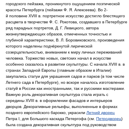
городского пейзажа, проникнутого ощущением поэтической
красоты Петербурга (пейзажи Ф. Я. Алексеева). Во 2-
й половине XVIII в. портретное искусство достигло блестящего
расцвета в творчестве Ф. С. Рокотова, создавшего в Петербурге
ряд парадных портретов, Д. Г. Левицкого, автора
жизнеутверждающих образов, отмеченных точностью и
глубиной характеристики, В. Л. Боровиковского, произведения
которого наделены подчёркнутой лирической
созерцательностью, вниманием к миру личных переживаний
человека. Торжество новых, светских начал в искусстве
особенно сказалось в развитии скульптуры. С начала XVIII в. в
странах Западной Европы (главным образом в Италии)
закупались статуи для украшения садов и парков (в том числе
Летнего сада в Петербурге), но вскоре началось изготовление
статуй в России как иностранными, так и русскими мастерами.
Важную роль декоративная скульптура стала играть с
середины XVIII в. в оформлении фасадов и интерьеров
дворцов. Декоративные рельефы, выполненные в формах
позднего европейского барокко, украсили
Летний дворец
Петра I, для Большого каскада Петергофа (см.
Петродворец
)
была создана декоративная скульптура под руководством