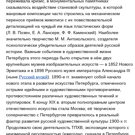
переживала кризис, в монументальных памятниках
сказывалось воздействие станковой скульптуры, в которой
жанровые композиции часто строились на механическом
переносе приёмов живописи с их повествовательной
детализацией на чуждый им язык пластических форм
(Л. В. Позен, Е. А. Лансере, Ф. Ф. Каменский). Наиболее
значительно творчество М. М. Антокольского, создателя
психологически убедительных образов деятелей русской
истории. Важным событием в художественной жизни
Петербурга этого периода было открытие в нём двух
крупнейших музеев изобразительных искусств — в 1852 Нового
Эрмитажа и в 1898 Русского музея императора Александра III
(ныне
Русский музей
). 1890-е гг. знаменуют собой начало
нового этапа в развитии искусства Петербурга, отмеченного
острыми идейными и художественными противоречиями,
противостоянием различных художественных течений и
группировок. К концу XIX в. вторым полноправным центром
отечественного искусства стала Москва; её творческое
соперничество с Петербургом превратилось в реальный
фактор развития русской художественной культуры 1900-х гг.
Продолжало свою деятельность ТПХВ, экспозиции которого с
неизменной регулярностью (ежегодно, сначала в Петербурге,