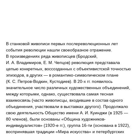
В станковой живописи первых послереволюционных лет
события революции нашли своеобразное отражение.
В произведениях ряда живописцев (Бродский,
И. А. Владимиров, Е. М. Чепцов) революция представала
цепью конкретных, воссозданных с объективистской точностью
эпизодов, в других — в романтико-символическом плане
(К. С. Петров-Водкин, Кустодиев). В 20-х гг. появилось
значительное число различных художественных объединений,
между которыми, однако, существовала самая тесная
взаимосвязь (часто живописцы, входившие в состав одного
объединения, участвовали в выставках другого). Продолжало
свою деятельность Общество имени А. И. Куинджи (в 1925 —
80 членов), были основаны «Община художников-
индивидуалистов» (1920-е гг.), группа 16-ти (основана в 1922),
воспринявшая традиции «Мира искусства» и петербургских