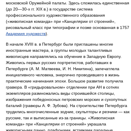
московской Оружейной палаты. Здесь сложилась единственная
(до 20—30-х гг. XIX в.) в государстве система
профессионального художественного образования
(«живописная команда» при «Канцелярии от строений»,
рисовальный класс при типографии и позже основанная в 1757
Академия художеств
).
В начале XVIII в. в Петербург были приглашены многие
иностранные мастера, а группы молодых талантливых
живописцев направлялись на обучение в Западную Европу.
Живопись первых русских портретистов, работавших в
Петербурге (А. М. Матвеева, И. Н. Никитина), запечатлела
инициативного человека, энергично проводившего в жизнь
практические начинания эпохи. Большое развитие получила
гравюра. В «гридыровальном» отделении при АН в сотнях
экземпляров размножались виды строившейся столицы,
изображения победоносных петровских морских и сухопутных
баталий (гравюры А. Ф. Зубова). На строительстве Петербурга
трудились многочисленные зодчие, скульпторы и резчики — как
русские, так и выписанные из-за границы. «Живописная
команда» при «Канцелярии от строений» украшала
живописными панно, плафонами, вставками парадные