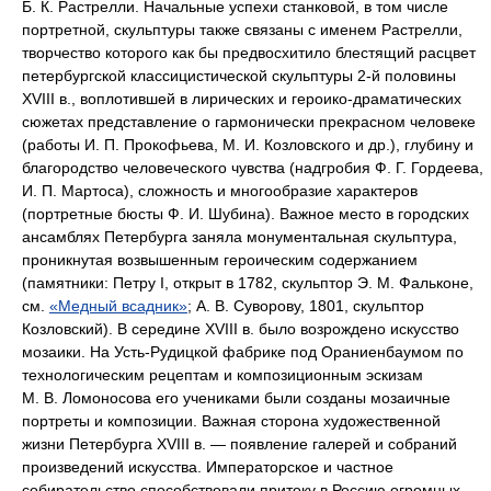
Б. К. Растрелли. Начальные успехи станковой, в том числе
портретной, скульптуры также связаны с именем Растрелли,
творчество которого как бы предвосхитило блестящий расцвет
петербургской классицистической скульптуры 2-й половины
XVIII в., воплотившей в лирических и героико-драматических
сюжетах представление о гармонически прекрасном человеке
(работы И. П. Прокофьева, М. И. Козловского и др.), глубину и
благородство человеческого чувства (надгробия Ф. Г. Гордеева,
И. П. Мартоса), сложность и многообразие характеров
(портретные бюсты Ф. И. Шубина). Важное место в городских
ансамблях Петербурга заняла монументальная скульптура,
проникнутая возвышенным героическим содержанием
(памятники: Петру I, открыт в 1782, скульптор Э. М. Фальконе,
см.
«Медный всадник»
; А. В. Суворову, 1801, скульптор
Козловский). В середине XVIII в. было возрождено искусство
мозаики. На Усть-Рудицкой фабрике под Ораниенбаумом по
технологическим рецептам и композиционным эскизам
М. В. Ломоносова его учениками были созданы мозаичные
портреты и композиции. Важная сторона художественной
жизни Петербурга XVIII в. — появление галерей и собраний
произведений искусства. Императорское и частное
собирательство способствовали притоку в Россию огромных