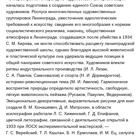
началась подготовка к созданию единого Союза советских
художников. Роспуск многочисленных художественных
группировок Ленинграда, ужесточение идеологические
требований к искусству, сведение его многообразия к нормам
социалистического реализма, наконец, общественная
атмосфера в Ленинграде, создавшаяся после убийства в 1934
С. М. Кирова, не могли способствовать расцвету ленинградской
художественной школы, однако благодаря высокой живописной
и пластической культуре она удержала ведущие позиции в
общей панораме советского искусства. Художников влекли
ритмы индустриального производства (И. Л. Лизак,
С. А. Павлов, Самохвалов) и спорта (Н. И. Дормидонтов),
историко-революционная тема (М. И. Авилов). Гармоничное
восприятие природы определило артистичность, свободную,
лёгкую живописность пейзажа (Русаков, Пакулин, Ведерников).
Эмоционально-декоративные, выразительные рисунки для книг
создали В. М. Конашевич, Д. И. Митрохин, в области
ксилографии работали Л. С. Хижинский, Г. Д. Епифанов,
цветной литографии, связанной с деятельностью открытой в
1933 при ЛОСХ экспериментальной мастерской, —
Г. С. Верейский, Т. Л. Каштан, Б. Н. Ермолаев, И. М. Ец, силуэта