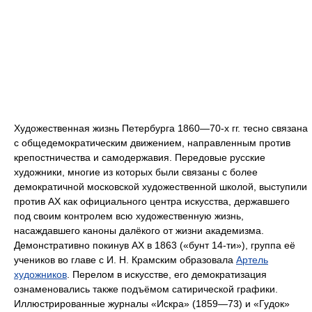
Художественная жизнь Петербурга 1860—70-х гг. тесно связана
с общедемократическим движением, направленным против
крепостничества и самодержавия. Передовые русские
художники, многие из которых были связаны с более
демократичной московской художественной школой, выступили
против АХ как официального центра искусства, державшего
под своим контролем всю художественную жизнь,
насаждавшего каноны далёкого от жизни академизма.
Демонстративно покинув АХ в 1863 («бунт 14-ти»), группа её
учеников во главе с И. Н. Крамским образовала
Артель
художников
. Перелом в искусстве, его демократизация
ознаменовались также подъёмом сатирической графики.
Иллюстрированные журналы «Искра» (1859—73) и «Гудок»