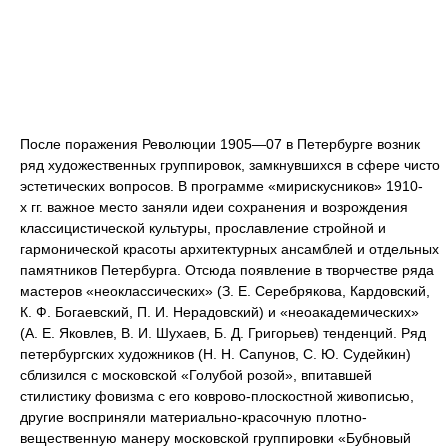
После поражения Революции 1905—07 в Петербурге возник
ряд художественных группировок, замкнувшихся в сфере чисто
эстетических вопросов. В программе «мирискусников» 1910-
х гг. важное место заняли идеи сохранения и возрождения
классицистической культуры, прославление стройной и
гармонической красоты архитектурных ансамблей и отдельных
памятников Петербурга. Отсюда появление в творчестве ряда
мастеров «неоклассических» (З. Е. Серебрякова, Кардовский,
К. Ф. Богаевский, П. И. Нерадовский) и «неоакадемических»
(А. Е. Яковлев, В. И. Шухаев, Б. Д. Григорьев) тенденций. Ряд
петербургских художников (Н. Н. Сапунов, С. Ю. Судейкин)
сблизился с московской «Голубой розой», впитавшей
стилистику фовизма с его коврово-плоскостной живописью,
другие восприняли материально-красочную плотно-
вещественную манеру московской группировки «Бубновый