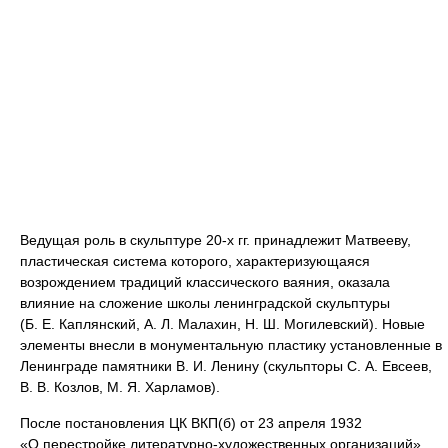
Ведущая роль в скульптуре 20-х гг. принадлежит Матвееву,
пластическая система которого, характеризующаяся
возрождением традиций классического ваяния, оказала
влияние на сложение школы ленинградской скульптуры
(Б. Е. Каплянский, А. Л. Малахин, Н. Ш. Могилевский). Новые
элементы внесли в монументальную пластику установленные в
Ленинграде памятники В. И. Ленину (скульпторы С. А. Евсеев,
В. В. Козлов, М. Я. Харламов).
После постановления ЦК ВКП(б) от 23 апреля 1932
«О перестройке литературно-художественных организаций»