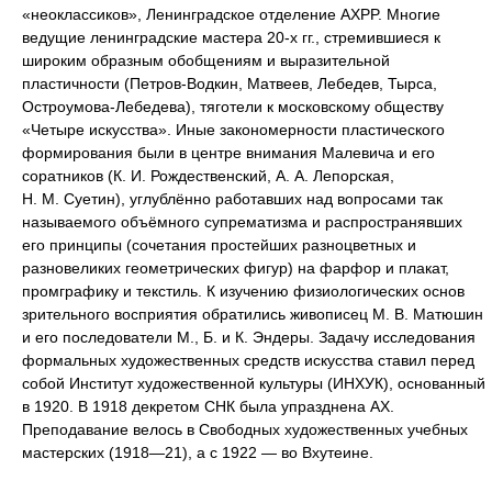
«неоклассиков», Ленинградское отделение АХРP. Многие
ведущие ленинградские мастера 20-х гг., стремившиеся к
широким образным обобщениям и выразительной
пластичности (Петров-Водкин, Матвеев, Лебедев, Тырса,
Остроумова-Лебедева), тяготели к московскому обществу
«Четыре искусства». Иные закономерности пластического
формирования были в центре внимания Малевича и его
соратников (К. И. Рождественский, А. А. Лепорская,
Н. М. Суетин), углублённо работавших над вопросами так
называемого объёмного супрематизма и распространявших
его принципы (сочетания простейших разноцветных и
разновеликих геометрических фигур) на фарфор и плакат,
промграфику и текстиль. К изучению физиологических основ
зрительного восприятия обратились живописец М. В. Матюшин
и его последователи М., Б. и К. Эндеры. Задачу исследования
формальных художественных средств искусства ставил перед
собой Институт художественной культуры (ИНХУК), основанный
в 1920. В 1918 декретом СНК была упразднена АХ.
Преподавание велось в Свободных художественных учебных
мастерских (1918—21), а с 1922 — во Вхутеине.