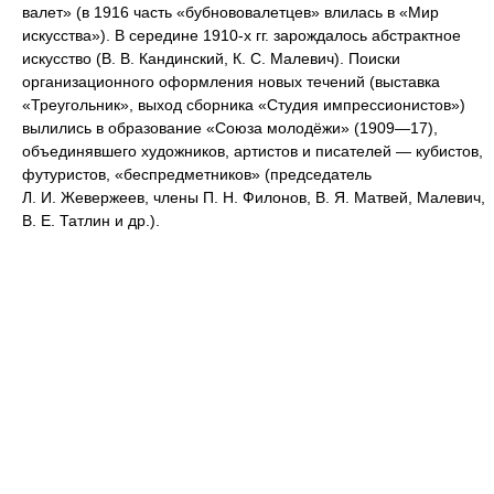
валет» (в 1916 часть «бубнововалетцев» влилась в «Мир
искусства»). В середине 1910-х гг. зарождалось абстрактное
искусство (В. В. Кандинский, К. С. Малевич). Поиски
организационного оформления новых течений (выставка
«Треугольник», выход сборника «Студия импрессионистов»)
вылились в образование «Союза молодёжи» (1909—17),
объединявшего художников, артистов и писателей — кубистов,
футуристов, «беспредметников» (председатель
Л. И. Жевержеев, члены П. Н. Филонов, В. Я. Матвей, Малевич,
В. Е. Татлин и др.).