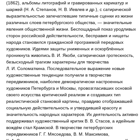
(1862), альбомы литографий и гравированных карикатур и
шаржей (Н. А. Степанов, Н. В. Иевлев и др.), с сатирической
выразительностью запечатлевшие типичные сценки из жизни
различных слоев петербургского общества, — значительные
явления общественной жизни. Беспощадный показ уродливых
сторон российской действительности, бесправия и нищеты
народа становился гражданской программой передовых
художников. Идеями защиты униженных и оскорблённых
проникнута живопись В. И. Якоби, сатирическая гротескность,
безысходный трагизм характерны для творчества
Л. И. Соломаткина. Последовательное выражение новые
художественные тенденции получили в творчестве
передвижников, наиболее демократически настроенных
художников Петербурга и Москвы, провозгласивших основой
своего искусства критический реализм и создавших тип
реалистической станковой картины, правдиво отображавшей
социальную действительность и утвердившей красоту и
значительность народных характеров. Их деятельность активно
поддерживал художественный критик В. В. Стасов, а идейным
вождём стал Крамской. В творчестве петербургских
передвижников Г. Г. Мясоедова, В. М. Максимова,